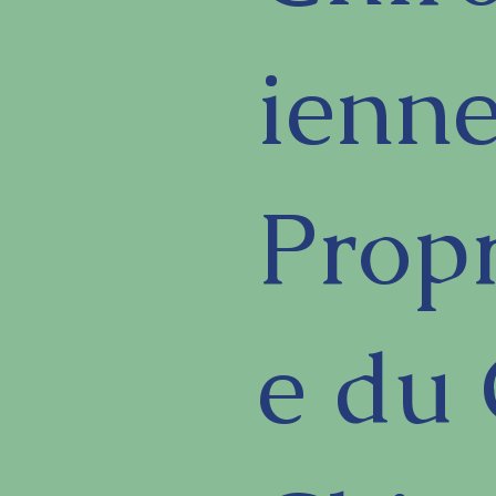
ienn
Propr
e du 