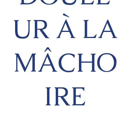
UR À LA
MÂCHO
IRE