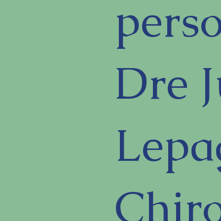
perso
Dre J
Lepa
Chiro