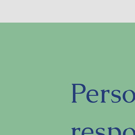
Pers
resp