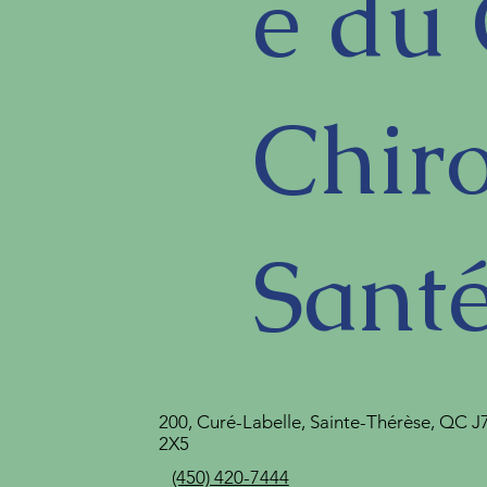
e du 
Chir
Sant
200, Curé-Labelle, Sainte-Thérèse, QC J
2X5
(450) 420-7444