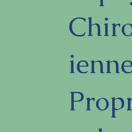
Chiro
ienn
Propr