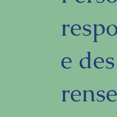
resp
e des
rens